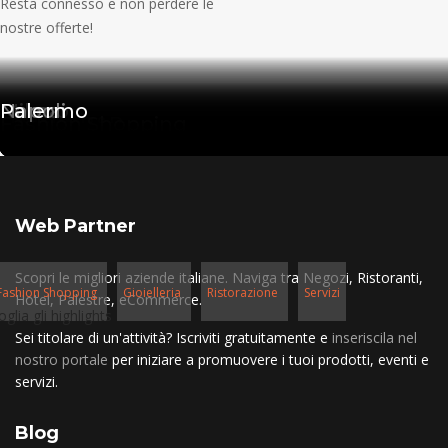
Resta connesso e non perdere le
nostre offerte!
Milano
Roma
Napoli
Palermo
Salute e Benessere
Ristorazione
Hotel e B&B
Fashion Shopping
Web Partner
Scopri le migliori aziende italiane. Naviga tra Negozi, Ristoranti,
Fashion Shopping
Gioielleria
Ristorazione
Servizi
Hotel, Palestre, eCommerce.
oglia gli highlights
Sei titolare di un'attività? Iscriviti gratuitamente e
inseriscila nel
nostro portale
per iniziare a promuovere i tuoi prodotti, eventi e
servizi.
Blog