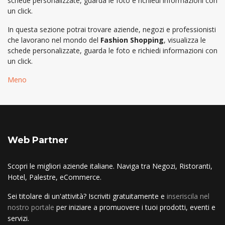
schede personalizzate, guarda le foto e richiedi informazioni con
un click.
In questa sezione potrai trovare aziende, negozi e professionisti
che lavorano nel mondo del
Fashion Shopping
, visualizza le
schede personalizzate, guarda le foto e richiedi informazioni con
un click.
Meno
Web Partner
Scopri le migliori aziende italiane. Naviga tra Negozi, Ristoranti,
Hotel, Palestre, eCommerce.
Sei titolare di un'attività? Iscriviti gratuitamente e
inseriscila nel
nostro portale
per iniziare a promuovere i tuoi prodotti, eventi e
servizi.