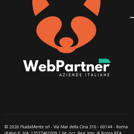
© 2026 FluidaMente srl - Via Mar della Cina 310 - 00144 - Roma
(Italia) P. IVA: 13537461009 | Nr. iscr. Reg. Imp. di Roma REA