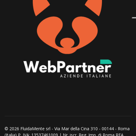
© 2026 FluidaMente srl - Via Mar della Cina 310 - 00144 - Roma
(Italia) P. IVA: 13537461009 | Nr. iscr. Reg. Imp. di Roma REA